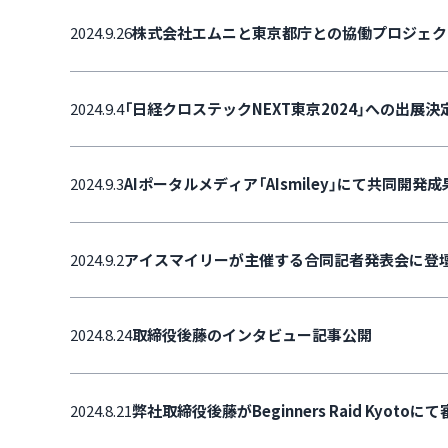
2024.9.26
株式会社エムニと東京都庁との協働プロジェク
2024.9.4
「日経クロステックNEXT東京2024」への出展決
2024.9.3
AIポータルメディア「AIsmiley」にて共同開
2024.9.2
アイスマイリーが主催する合同記者発表会に登壇！製
2024.8.24
取締役後藤のインタビュー記事公開
2024.8.21
弊社取締役後藤がBeginners Raid Kyot