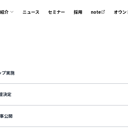
業紹介
ニュース
セミナー
採用
note
オウン
ップ実施
壇決定
事公開