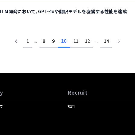
LM開発において、GPT-4oや翻訳モデルを凌駕する性能を達成
1
...
8
9
10
11
12
...
14
y
Recruit
て
採用