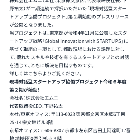
株式会社エムニ（本社：東京都文京区、代表取締役社長：下
野祐太）が二期連続で採択いただいた「現場対話型スター
トアップ協働プロジェクト」第２期始動のプレスリリース
が公開となりました。
当プロジェクトは、東京都が令和4年11月に公表したスタ
ートアップ戦略「Global Innovation with STARTUPS」に
基づく取組の一環として、都政現場における課題に対し
て、優れたスキルや技術を有するスタートアップとの対話
を通じて、ともに解決を目指すものです。
詳しくはこちらよりご覧ください。
現場対話型スタートアップ協働プロジェクト令和６年度
第２期が始動！
会社名：株式会社エムニ
代表取締役CEO：下野祐太
本社/東京オフィス：〒113-0033 東京都文京区本郷6丁目
25-14 宗文館ビル3階
京都オフィス：〒606-8307 京都市左京区吉田上阿達町17番
地 地域経済牽引拠点３階