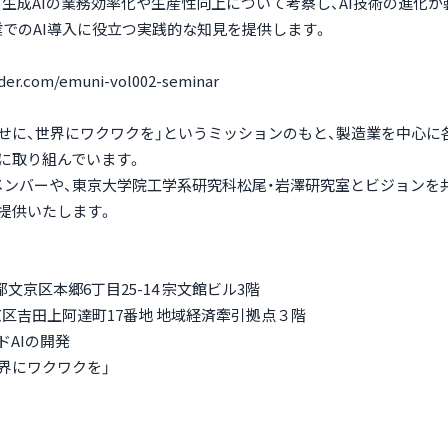
る生成AIの業務効率化や生産性向上について考察し、AI技術の進化
業でのAI導入に役立つ実践的な知見を提供します。
der.com/emuni-vol002-seminar
幸せに、世界にワクワクを」というミッションのもと、製造業を中心に
援に取り組んでいます。
メンバーや、東京大学院工学系研究科松尾・岩澤研究室とビジョンを
を提供いたします。
京都文京区本郷6丁目25-14 宗文館ビル3階
市左京区吉田上阿達町17番地 地域経済牽引拠点３階
AIの開発
世界にワクワクを」