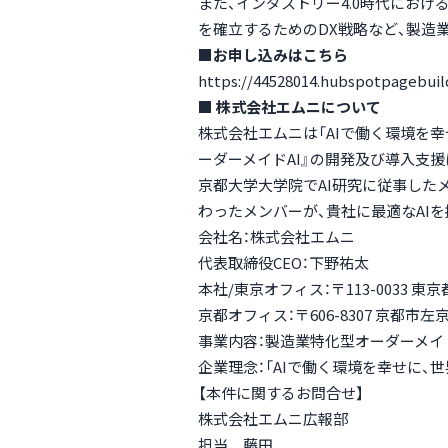
また、インダストリー4.0時代におけ
を確立するためのDX戦略など、製造
■お申し込みはこちら
https://44528014.hubspotpagebuil
■ 株式会社エムニについて
株式会社エムニは「AIで働く環境を
ーダーメイドAI』の開発及び導入支
京都大学大学院でAI研究に従事した
わったメンバーが、貴社に最適なAI
会社名：株式会社エムニ
代表取締役CEO：下野祐太
本社/東京オフィス：〒113-0033 東
京都オフィス：〒606-8307 京都
事業内容：製造業特化型オーダーメイド
企業理念：「AIで働く環境を幸せに、
【本件に関するお問合せ】
株式会社エムニ広報部
担当 藤田