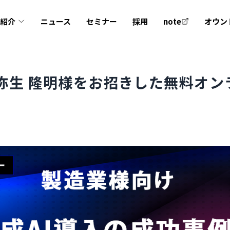
業紹介
ニュース
セミナー
採用
note
オウン
ksの弥生 隆明様をお招きした無料