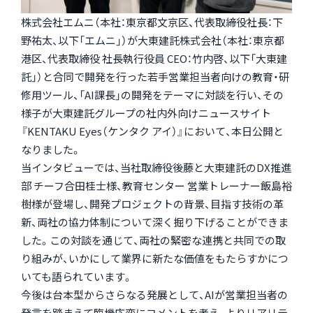
株式会社エムニ（本社：東京都文京区、代表取締役社長：下
野祐太、以下「エムニ」）が大東建託株式会社（本社：東京都
港区、代表取締役 社長執行役員 CEO：竹内啓、以下「大東建
託」）と合同で開発を行った若手営業担当者向けの教育・研
修用ツール、「AI課長」の開発をテーマに対談を行い、その
様子が大東建託グループの社内外向けニュースサイト
『KENTAKU Eyes（ケンタク アイ）』において、本日公開と
なりました。
当インタビューでは、当社取締役後藤と大東建託のDX推進
部 チーフ合田桂士様、教育センター 営業トレーナー飯島裕
樹様が登場し、開発プロジェクトの背景、目指す技術の革
新、両社の協力体制について深く掘り下げることができま
した。この対談を通じて、両社の緊密な連携と共同での取
り組みが、いかにして業界に新たな価値をもたらすかにつ
いても語られています。
今後は台本型からさらなる発展として、AIが営業担当者の
発言を踏まえて臨機応変にコメントを考え、よりリアリテ