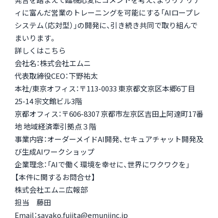
ィに富んだ営業のトレーニングを可能にする「AIロープレ
システム（応対型）」の開発に、引き続き共同で取り組んで
まいります。
詳しくは
こちら
会社名：株式会社エムニ
代表取締役CEO：下野祐太
本社/東京オフィス：〒113-0033 東京都文京区本郷6丁目
25-14 宗文館ビル3階
京都オフィス：〒606-8307 京都市左京区吉田上阿達町17番
地 地域経済牽引拠点３階
事業内容：オーダーメイドAI開発、セキュアチャット開発及
び生成AIワークショップ
企業理念：「AIで働く環境を幸せに、世界にワクワクを」
【本件に関するお問合せ】
株式会社エムニ広報部
担当 藤田
Email：sayako.fujita@emuniinc.jp