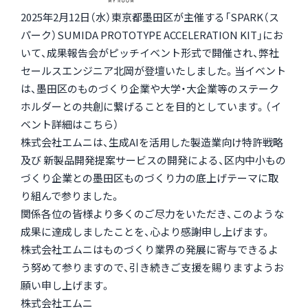
2025年2月12日（水）東京都墨田区が主催する「SPARK（ス
パーク）SUMIDA PROTOTYPE ACCELERATION KIT」にお
いて、成果報告会がピッチイベント形式で開催され、弊社
セールスエンジニア北岡が登壇いたしました。当イベント
は、墨田区のものづくり企業や大学・大企業等のステーク
ホルダーとの共創に繋げることを目的としています。（イ
ベント詳細は
こちら
）
株式会社エムニは、生成AIを活用した製造業向け特許戦略
及び 新製品開発提案サービスの開発による、区内中小もの
づくり企業との墨田区ものづくり力の底上げテーマに取
り組んで参りました。
関係各位の皆様より多くのご尽力をいただき、このような
成果に達成しましたことを、心より感謝申し上げます。
株式会社エムニはものづくり業界の発展に寄与できるよ
う努めて参りますので、引き続きご支援を賜りますようお
願い申し上げます。
株式会社エムニ