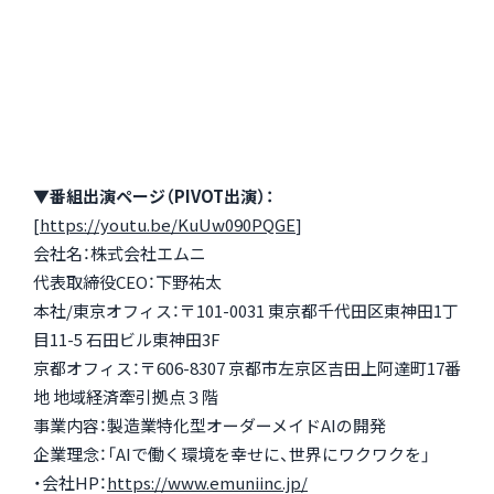
▼番組出演ページ（PIVOT出演）：
[
https://youtu.be/KuUw090PQGE
]
会社名：株式会社エムニ
代表取締役CEO：下野祐太
本社/東京オフィス：〒101-0031 東京都千代田区東神田1丁
目11-5 石田ビル東神田3F
京都オフィス：〒606-8307 京都市左京区吉田上阿達町17番
地 地域経済牽引拠点３階
事業内容：製造業特化型オーダーメイドAIの開発
企業理念：「AIで働く環境を幸せに、世界にワクワクを」
・会社HP：
https://www.emuniinc.jp/