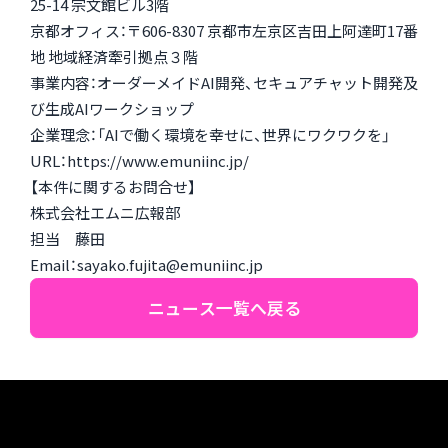
25-14 宗文館ビル3階
京都オフィス：〒606-8307 京都市左京区吉田上阿達町17番
地 地域経済牽引拠点３階
事業内容：オーダーメイドAI開発、セキュアチャット開発及
び生成AIワークショップ
企業理念：「AIで働く環境を幸せに、世界にワクワクを」
URL：https://www.emuniinc.jp/
【本件に関するお問合せ】
株式会社エムニ広報部
担当 藤田
Email：sayako.fujita@emuniinc.jp
ニュース一覧へ戻る