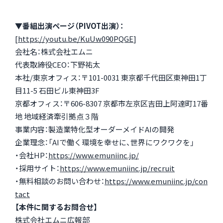
▼番組出演ページ（PIVOT出演）：
[
https://youtu.be/KuUw090PQGE
]
会社名：株式会社エムニ
代表取締役CEO：下野祐太
本社/東京オフィス：〒101-0031 東京都千代田区東神田1丁
目11-5 石田ビル東神田3F
京都オフィス：〒606-8307 京都市左京区吉田上阿達町17番
地 地域経済牽引拠点３階
事業内容：製造業特化型オーダーメイドAIの開発
企業理念：「AIで働く環境を幸せに、世界にワクワクを」
・会社HP：
https://www.emuniinc.jp/
・採用サイト：
https://www.emuniinc.jp/recruit
・無料相談のお問い合わせ：
https://www.emuniinc.jp/con
tact
【本件に関するお問合せ】
株式会社エムニ広報部