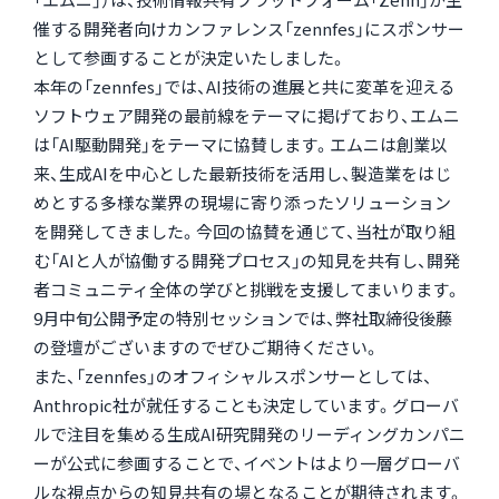
催する開発者向けカンファレンス「zennfes」にスポンサー
として参画することが決定いたしました。
本年の「zennfes」では、AI技術の進展と共に変革を迎える
ソフトウェア開発の最前線をテーマに掲げており、エムニ
は「AI駆動開発」をテーマに協賛します。エムニは創業以
来、生成AIを中心とした最新技術を活用し、製造業をはじ
めとする多様な業界の現場に寄り添ったソリューション
を開発してきました。今回の協賛を通じて、当社が取り組
む「AIと人が協働する開発プロセス」の知見を共有し、開発
者コミュニティ全体の学びと挑戦を支援してまいります。
9月中旬公開予定の特別セッションでは、弊社取締役後藤
の登壇がございますのでぜひご期待ください。
また、「zennfes」のオフィシャルスポンサーとしては、
Anthropic社が就任することも決定しています。グローバ
ルで注目を集める生成AI研究開発のリーディングカンパニ
ーが公式に参画することで、イベントはより一層グローバ
ルな視点からの知見共有の場となることが期待されます。