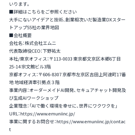
いります。
■詳細はこちらをご参照ください
大手にないアイデアと技術、創業相次いだ製造業DXスター
トアップ55社の業界地図
■会社概要
会社名：株式会社エムニ
代表取締役CEO：下野祐太
本社/東京オフィス：〒113-0033 東京都文京区本郷6丁目
25-14 宗文館ビル3階
京都オフィス：〒606-8307 京都市左京区吉田上阿達町17番
地 地域経済牽引拠点３階
事業内容：オーダーメイドAI開発、セキュアチャット開発及
び生成AIワークショップ
企業理念：「AIで働く環境を幸せに、世界にワクワクを」
URL：
https://www.emuniinc.jp/
事業に関するお問合せ：
https://www.emuniinc.jp/contac
t