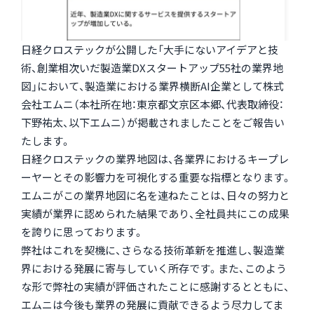
日経クロステックが公開した「大手にないアイデアと技
術、創業相次いだ製造業DXスタートアップ55社の業界地
図」において、製造業における業界横断AI企業として株式
会社エムニ（本社所在地：東京都文京区本郷、代表取締役：
下野祐太、以下エムニ）が掲載されましたことをご報告い
たします。
日経クロステックの業界地図は、各業界におけるキープレ
ーヤーとその影響力を可視化する重要な指標となります。
エムニがこの業界地図に名を連ねたことは、日々の努力と
実績が業界に認められた結果であり、全社員共にこの成果
を誇りに思っております。
弊社はこれを契機に、さらなる技術革新を推進し、製造業
界における発展に寄与していく所存です。また、このよう
な形で弊社の実績が評価されたことに感謝するとともに、
エムニは今後も業界の発展に貢献できるよう尽力してま