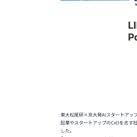
東大松尾研×京大発AIスタートアッ
起業やスタートアップのCxOを志す社会
した。