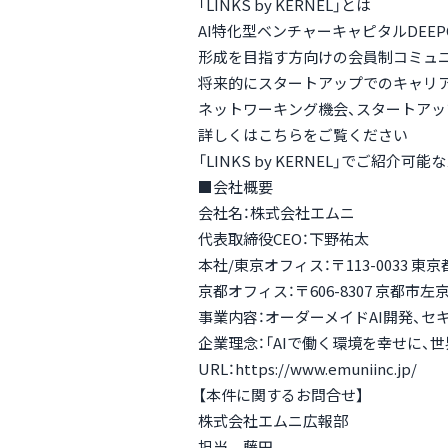
「LINKS by KERNEL」とは
AI特化型ベンチャーキャピタルDEE
形成を目指す方向けの会員制コミュ
将来的にスタートアップでのキャリア
ネットワーキング機会、スタートア
詳しくはこちらをご覧ください
「LINKS by KERNEL」でご紹
■会社概要
会社名：株式会社エムニ
代表取締役CEO：下野祐太
本社/東京オフィス：〒113-0033 東
京都オフィス：〒606-8307 京都
事業内容：オーダーメイドAI開発、セ
企業理念：「AIで働く環境を幸せに、
URL：https://www.emuniinc.jp/
【本件に関するお問合せ】
株式会社エムニ広報部
担当 藤田