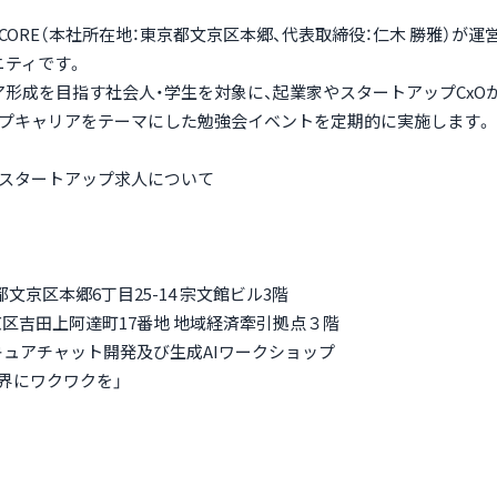
PCORE（本社所在地：東京都文京区本郷、代表取締役：仁木 勝雅）が
ニティです。
形成を目指す社会人・学生を対象に、起業家やスタートアップCxO
ップキャリアをテーマにした勉強会イベントを定期的に実施します。
介可能なスタートアップ求人について
京都文京区本郷6丁目25-14 宗文館ビル3階
市左京区吉田上阿達町17番地 地域経済牽引拠点３階
キュアチャット開発及び生成AIワークショップ
世界にワクワクを」